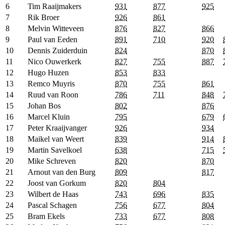
6
Tim Raaijmakers
931
877
925
7
Rik Broer
926
861
8
Melvin Witteveen
876
827
866
9
Paul van Eeden
891
710
920
10
Dennis Zuiderduin
824
870
11
Nico Ouwerkerk
827
755
887
12
Hugo Huzen
853
833
13
Remco Muyris
870
755
861
14
Ruud van Roon
786
711
848
15
Johan Bos
802
876
16
Marcel Kluin
795
679
17
Peter Kraaijvanger
926
934
18
Maikel van Weert
839
914
19
Martin Savelkoel
638
715
20
Mike Schreven
820
870
21
Arnout van den Burg
809
817
22
Joost van Gorkum
820
804
23
Wilbert de Haas
743
696
835
24
Pascal Schagen
756
677
804
25
Bram Ekels
733
677
808