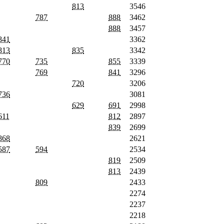
813
3546
787
888
3462
888
3457
841
3362
813
835
3342
770
735
855
3339
769
841
3296
720
3206
736
3081
629
691
2998
611
812
2897
839
2699
868
2621
587
594
2534
819
2509
813
2439
809
2433
2274
2237
2218