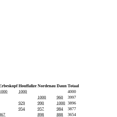
Erbeskopf
Houffalize
Nordenau
Daun
Totaal
1000
1000
4000
1000
960
3997
929
990
1000
3896
954
957
984
3877
867
898
888
3654