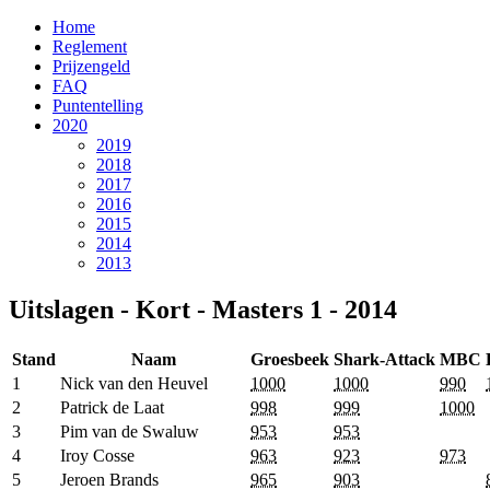
Home
Reglement
Prijzengeld
FAQ
Puntentelling
2020
2019
2018
2017
2016
2015
2014
2013
Uitslagen - Kort - Masters 1 - 2014
Stand
Naam
Groesbeek
Shark-Attack
MBC
1
Nick van den Heuvel
1000
1000
990
2
Patrick de Laat
998
999
1000
3
Pim van de Swaluw
953
953
4
Iroy Cosse
963
923
973
5
Jeroen Brands
965
903