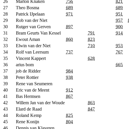
26
Marlon Knaken
756
821
27
Theo Bosma
689
689
28
Patrick IJpelaan
971
951
29
Rob van der Niet
957
30
Rutger van Gerven
897
900
31
Bram Geurts Van Kessel
791
914
32
Ewout Aman
860
823
33
Elwin van der Niet
710
953
34
Rolf van Leersum
737
767
35
Vincent Kappert
628
36
arius bom
665
37
job de Ridder
984
38
Peter Rottier
938
39
Rene van Seumeren
40
Eric van de Meent
912
41
Bas Hermsen
867
42
Willem Jan van der Woude
863
43
Elard de Raad
847
44
Roland Kemp
825
45
Rene Konijn
804
46
Dennis van Klaveren