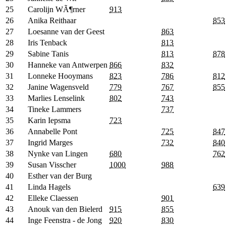
25
Carolijn WÃ¶rner
913
26
Anika Reithaar
853
27
Loesanne van der Geest
863
28
Iris Tenback
813
29
Sabine Tanis
813
878
30
Hanneke van Antwerpen
866
832
31
Lonneke Hooymans
823
786
812
32
Janine Wagensveld
779
767
855
33
Marlies Lenselink
802
743
34
Tineke Lammers
737
35
Karin Iepsma
723
36
Annabelle Pont
725
847
37
Ingrid Marges
732
840
38
Nynke van Lingen
680
762
39
Susan Visscher
1000
988
40
Esther van der Burg
41
Linda Hagels
639
42
Elleke Claessen
901
43
Anouk van den Bielerd
915
855
44
Inge Feenstra - de Jong
920
830