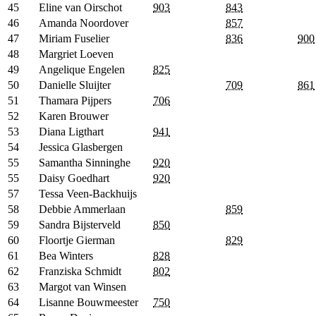
45
Eline van Oirschot
903
843
46
Amanda Noordover
857
47
Miriam Fuselier
836
900
48
Margriet Loeven
49
Angelique Engelen
825
50
Danielle Sluijter
709
861
51
Thamara Pijpers
706
52
Karen Brouwer
53
Diana Ligthart
941
54
Jessica Glasbergen
55
Samantha Sinninghe
920
55
Daisy Goedhart
920
57
Tessa Veen-Backhuijs
58
Debbie Ammerlaan
859
59
Sandra Bijsterveld
850
60
Floortje Gierman
829
61
Bea Winters
828
62
Franziska Schmidt
802
63
Margot van Winsen
64
Lisanne Bouwmeester
750