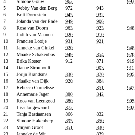
4
Simone Gouw
962
993
5
Debby Van den Berg
972
943
6
Britt Dorrestein
945
932
7
Jolanda van der Ende
949
906
8
Rosa van Doorn
963
923
948
9
Judith van Maanen
920
910
10
Francien Looije
931
921
11
Janneke van Ginkel
920
948
12
Maaike Schakenbos
949
854
920
13
Erika Koster
912
871
919
14
Danae Stroubouli
903
911
15
Jorijn Brandsma
830
870
905
16
Maaike van Dijk
920
884
17
Rebecca Cornelisse
851
947
18
Annemarie Jager
880
842
19
Roos van Leengoed
880
905
20
Lisa Jongewaard
872
902
21
Tanja Bastiaansen
866
832
22
Simone Hakenberg
895
850
23
Mirjam Groot
851
830
23
Janneke de Wit
839