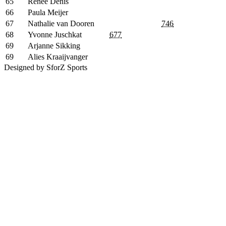
65
Renee Denis
66
Paula Meijer
67
Nathalie van Dooren
746
68
Yvonne Juschkat
677
69
Arjanne Sikking
69
Alies Kraaijvanger
Designed by SforZ Sports