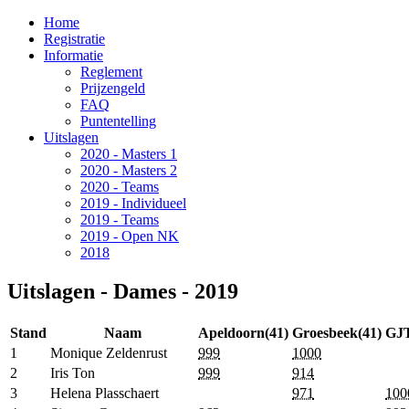
Home
Registratie
Informatie
Reglement
Prijzengeld
FAQ
Puntentelling
Uitslagen
2020 - Masters 1
2020 - Masters 2
2020 - Teams
2019 - Individueel
2019 - Teams
2019 - Open NK
2018
Uitslagen - Dames - 2019
Stand
Naam
Apeldoorn(41)
Groesbeek(41)
GJT
1
Monique Zeldenrust
999
1000
2
Iris Ton
999
914
3
Helena Plasschaert
971
100