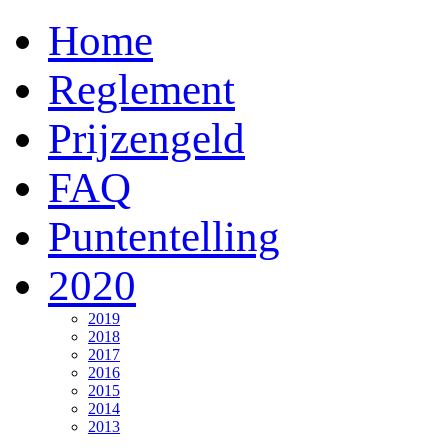
Home
Reglement
Prijzengeld
FAQ
Puntentelling
2020
2019
2018
2017
2016
2015
2014
2013